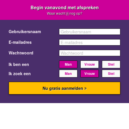
Begin vanavond met afspreken
Waar wacht jij nog op?
Gebruikersnaam
E-mailadres
Wachtwoord
Ik ben een
Man
Vrouw
Stel
Ik zoek een
Man
Vrouw
Stel
Nu gratis aanmelden